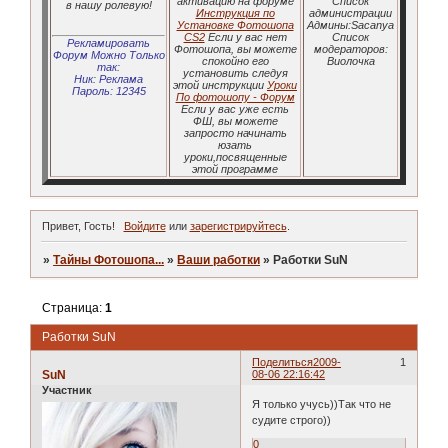
активацию на форуме
Список
в нашу ролевую!
Инструкция по
администрации
Установке Фотошопа
Админы:Sacanya
CS2
Если у вас нет
Список
Рекламировать
Фотошопа, вы можете
модераторов:
Форум Можно Только
спокойно его
Виолочка
так:
установить следуя
Ник: Реклама
этой инструкции
Уроки
Пароль: 12345
По фотошопу - Форум
Если у вас уже есть
ФШ, вы можете
запросто начинать
юзать
уроки,посвященные
этой программе
Привет, Гость!
Войдите
или
зарегистрируйтесь
.
»
Тайны Фотошопа...
»
Ваши работки
»
Работки SuN
Страница:
1
Работки SuN
Поделиться
2009-
1
SuN
08-06 22:16:42
Участник
Я только учусь))Так что не
судите строго))
0