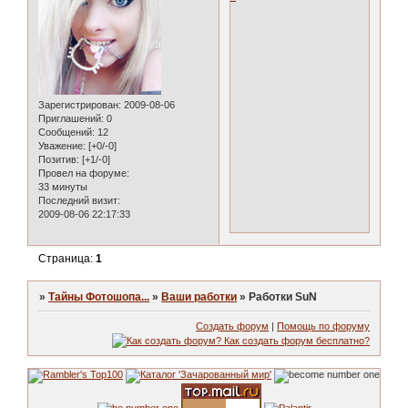
Зарегистрирован
: 2009-08-06
Приглашений:
0
Сообщений:
12
Уважение:
[+0/-0]
Позитив:
[+1/-0]
Провел на форуме:
33 минуты
Последний визит:
2009-08-06 22:17:33
Страница:
1
»
Тайны Фотошопа...
»
Ваши работки
»
Работки SuN
Создать форум
|
Помощь по форуму