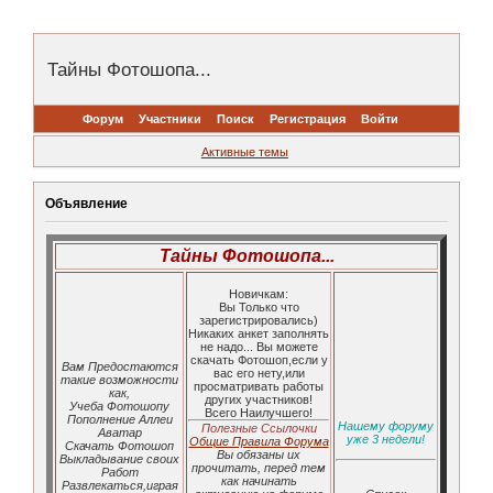
Тайны Фотошопа...
Форум
Участники
Поиск
Регистрация
Войти
Активные темы
Объявление
Тайны Фотошопа...
Новичкам:
Вы Только что
зарегистрировались)
Никаких анкет заполнять
не надо... Вы можете
скачать Фотошоп,если у
Вам Предостаются
вас его нету,или
такие возможности
просматривать работы
как,
других участников!
Учеба Фотошопу
Всего Наилучшего!
Пополнение Аллеи
Нашему форуму
Полезные Ссылочки
Аватар
уже 3 недели!
Общие Правила Форума
Скачать Фотошоп
Вы обязаны их
Выкладывание своих
прочитать, перед тем
Работ
как начинать
Развлекаться,играя