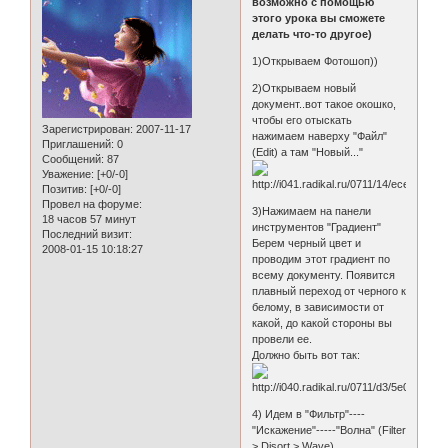
возможно с помощью
этого урока вы сможете
делать что-то другое)
1)Открываем Фотошоп))
2)Открываем новый
документ..вот такое окошко,
чтобы его отыскать
Зарегистрирован
: 2007-11-17
нажимаем наверху "Файл"
Приглашений:
0
(Edit) а там "Новый..."
Сообщений:
87
Уважение:
[+0/-0]
Позитив:
[+0/-0]
Провел на форуме:
3)Нажимаем на панели
18 часов 57 минут
инструментов "Градиент"
Последний визит:
Берем черный цвет и
2008-01-15 10:18:27
проводим этот градиент по
всему документу. Появится
плавный переход от черного к
белому, в зависимости от
какой, до какой стороны вы
провели ее.
Должно быть вот так:
4) Идем в "Фильтр"----
"Искажение"-----"Волна" (Filter
> Disort > Wave)