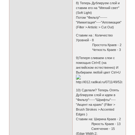
8) Теперь Дублируем слой и
ставим его на "Мягкий свет"
(Soft Light)
Потом "Фильтр"------
"Иммитация"----"Аппликация"
(Filter > Artistic > Cut Out)
Ставим на : Количество
Уровней - 8
Простота Краев - 2
Четкость Краев - 3
9)Теперя сливаем слои с
помощью Ctrl+E (на
английском естественно) И
Выбираем любой цвет Ctrl+U
10) Сделали? Теперь Опять
Дублируем слой и идем в
"Фильтр"-----"Шрифты"----
"Акцент на краях" (Filter >
Brush Strokes > Accented
Edges )
Ставим на: Ширина Краев - 2
Яркость Краев - 13
Смягчение - 15
(Edge Width:2;