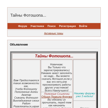
Тайны Фотошопа...
Форум
Участники
Поиск
Регистрация
Войти
Активные темы
Объявление
Тайны Фотошопа...
Новичкам:
Вы Только что
зарегистрировались)
Никаких анкет заполнять
не надо... Вы можете
скачать Фотошоп,если у
Вам Предостаются
вас его нету,или
такие возможности
просматривать работы
как,
других участников!
Учеба Фотошопу
Всего Наилучшего!
Пополнение Аллеи
Нашему форуму
Полезные Ссылочки
Аватар
уже 3 недели!
Общие Правила Форума
Скачать Фотошоп
Вы обязаны их
Выкладывание своих
прочитать, перед тем
Работ
как начинать
Развлекаться,играя