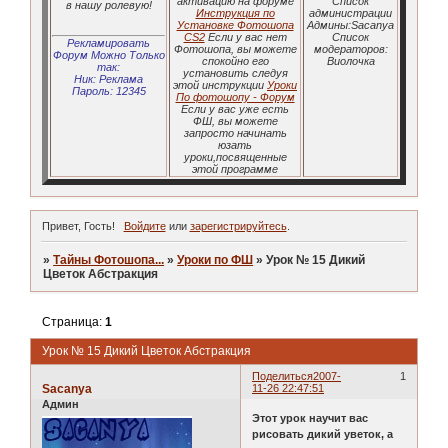
активацию на форуме
Список
в нашу ролевую!
Инструкция по
администрации
Установке Фотошопа
Админы:Sacanya
CS2
Если у вас нет
Список
Рекламировать
Фотошопа, вы можете
модераторов:
Форум Можно Только
спокойно его
Виолочка
так:
установить следуя
Ник: Реклама
этой инструкции
Уроки
Пароль: 12345
По фотошопу - Форум
Если у вас уже есть
ФШ, вы можете
запросто начинать
юзать
уроки,посвященные
этой программе
Привет, Гость!
Войдите
или
зарегистрируйтесь
.
»
Тайны Фотошопа...
»
Уроки по ФШ
»
Урок № 15 Дикий
Цветок Абстракция
Страница:
1
Урок № 15 Дикий Цветок Абстракция
Поделиться
2007-
1
Sacanya
11-26 22:47:51
Админ
Этот урок научит вас
рисовать дикий уветок, а