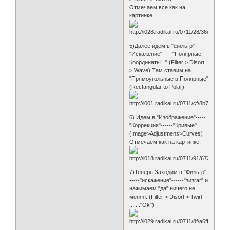
Отмечаем все как на
картинке
5)Далее идем в "фильтр"----
"Искажение"-----"Полярные
Координаты..." (Filter > Disort
> Wave) Там ставим на
"Прямоугольные в Полярные"
(Rectangular to Polar)
6) Идем в "Изображение"-----
"Коррекция"------"Кривые"
(Image>Adjustmens>Curves)
Отмечаем как на картинке:
7)Теперь Заходим в "Фильтр"-
-----"искажение"------"зизгаг" и
нажимаем "да" ничего не
меняя. (Filter > Disort > Twirl
......."Ok")