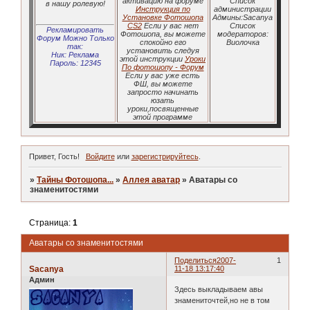
активацию на форуме
Список
в нашу ролевую!
Инструкция по
администрации
Установке Фотошопа
Админы:Sacanya
CS2
Если у вас нет
Список
Рекламировать
Фотошопа, вы можете
модераторов:
Форум Можно Только
спокойно его
Виолочка
так:
установить следуя
Ник: Реклама
этой инструкции
Уроки
Пароль: 12345
По фотошопу - Форум
Если у вас уже есть
ФШ, вы можете
запросто начинать
юзать
уроки,посвященные
этой программе
Привет, Гость!
Войдите
или
зарегистрируйтесь
.
»
Тайны Фотошопа...
»
Аллея аватар
»
Аватары со
знаменитостями
Страница:
1
Аватары со знаменитостями
Поделиться
2007-
1
Sacanya
11-18 13:17:40
Админ
Здесь выкладываем авы
знамениточтей,но не в том