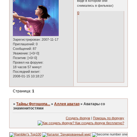
виде в котором они
снимались в фильмах)
0
Зарегистрирован
: 2007-11-17
Приглашений:
0
Сообщений:
87
Уважение:
[+0/-0]
Позитив:
[+0/-0]
Провел на форуме:
18 часов 57 минут
Последний визит:
2008-01-15 10:18:27
Страница:
1
»
Тайны Фотошопа...
»
Аллея аватар
»
Аватары со
знаменитостями
Создать форум
|
Помощь по форуму