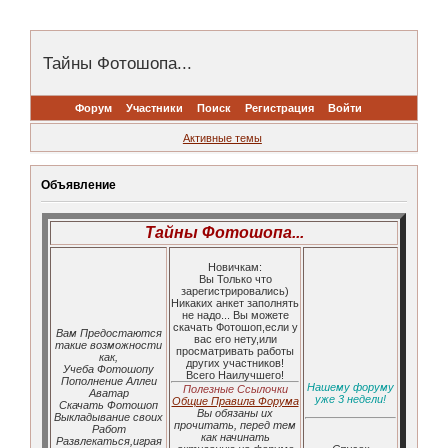
Тайны Фотошопа...
Форум
Участники
Поиск
Регистрация
Войти
Активные темы
Объявление
Тайны Фотошопа...
Новичкам:
Вы Только что
зарегистрировались)
Никаких анкет заполнять
не надо... Вы можете
скачать Фотошоп,если у
Вам Предостаются
вас его нету,или
такие возможности
просматривать работы
как,
других участников!
Учеба Фотошопу
Всего Наилучшего!
Пополнение Аллеи
Нашему форуму
Полезные Ссылочки
Аватар
уже 3 недели!
Общие Правила Форума
Скачать Фотошоп
Вы обязаны их
Выкладывание своих
прочитать, перед тем
Работ
как начинать
Развлекаться,играя