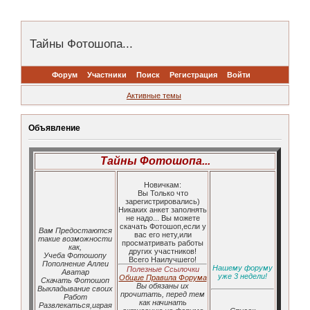
Тайны Фотошопа...
Форум
Участники
Поиск
Регистрация
Войти
Активные темы
Объявление
Тайны Фотошопа...
Новичкам:
Вы Только что
зарегистрировались)
Никаких анкет заполнять
не надо... Вы можете
скачать Фотошоп,если у
Вам Предостаются
вас его нету,или
такие возможности
просматривать работы
как,
других участников!
Учеба Фотошопу
Всего Наилучшего!
Пополнение Аллеи
Нашему форуму
Полезные Ссылочки
Аватар
уже 3 недели!
Общие Правила Форума
Скачать Фотошоп
Вы обязаны их
Выкладывание своих
прочитать, перед тем
Работ
как начинать
Развлекаться,играя