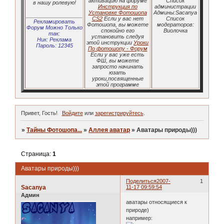
активацию на форуме
Список
в нашу ролевую!
Инструкция по
администрации
Установке Фотошопа
Админы:Sacanya
CS2
Если у вас нет
Список
Рекламировать
Фотошопа, вы можете
модераторов:
Форум Можно Только
спокойно его
Виолочка
так:
установить следуя
Ник: Реклама
этой инструкции
Уроки
Пароль: 12345
По фотошопу - Форум
Если у вас уже есть
ФШ, вы можете
запросто начинать
юзать
уроки,посвященные
этой программе
Привет, Гость!
Войдите
или
зарегистрируйтесь
.
»
Тайны Фотошопа...
»
Аллея аватар
»
Аватары природы)))
Страница:
1
Аватары природы)))
Поделиться
2007-
1
Sacanya
11-17 09:59:54
Админ
аватары относящиеся к
природе)
например: